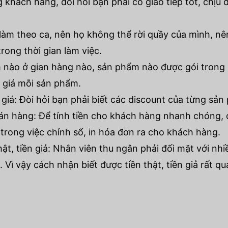
 khách hàng, đòi hỏi bạn phải có giao tiếp tốt, chịu 
làm theo ca, nên họ không thể rời quầy của mình, nê
rong thời gian làm việc.
m nào ở gian hàng nào, sản phẩm nào được gói trong
g giá mỗi sản phẩm.
giá: Đòi hỏi bạn phải biết các discount của từng sản
n hàng: Để tính tiền cho khách hàng nhanh chóng, c
rong việc chỉnh số, in hóa đơn ra cho khách hàng.
hật, tiền giả: Nhân viên thu ngân phải đối mặt với nhiề
ì vậy cách nhận biết được tiền thật, tiền giả rất qua